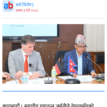
अर्थ विशेष |
असार ३ गते २०८३
काठमाडौं । सङ्घीय गणतन्त्र जर्मनीले नेपालसँगको