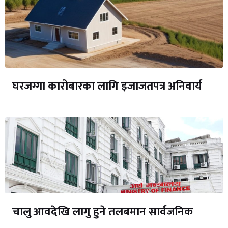
घरजग्गा कारोबारका लागि इजाजतपत्र अनिवार्य
चालु आवदेखि लागु हुने तलबमान सार्वजनिक