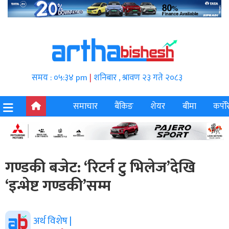
समय : ०५:३४ pm
|
शनिबार , श्रावण २३ गते २०८३
समाचार
बैंकिङ
शेयर
बीमा
कर्पोर
गण्डकी बजेट: ‘रिटर्न टु भिलेज’देखि
‘इन्भेष्ट गण्डकी’सम्म
अर्थ विशेष |