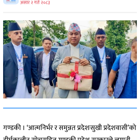
असार २ गते २०८३
गण्डकी । ‘आत्मनिर्भर र समुन्नत प्रदेशःसुखी प्रदेशवासी’को