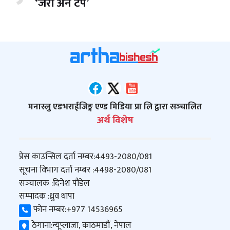
‘जेरी अन टप’
मनास्लु एडभराईजिङ्ग एण्ड मिडिया प्रा लि द्वारा सञ्‍चालित
अर्थ विशेष
प्रेस काउन्सिल दर्ता नम्बर:
4493-2080/081
सूचना विभाग दर्ता नम्बर :
4498-2080/081
सञ्‍चालक :
दिनेश पौडेल
सम्पादक :
ध्रुव थापा
फोन नम्बर:
+977 14536965
ठेगाना:
न्यूप्लाजा, काठमाडौं, नेपाल