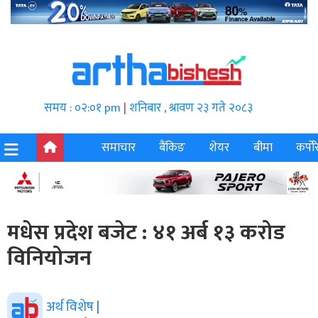
समय : ०२:०१ pm
|
शनिबार , श्रावण २३ गते २०८३
समाचार
बैंकिङ
शेयर
बीमा
कर्पोर
मधेस प्रदेश बजेट : ४१ अर्ब १३ करोड
विनियोजन
अर्थ विशेष |