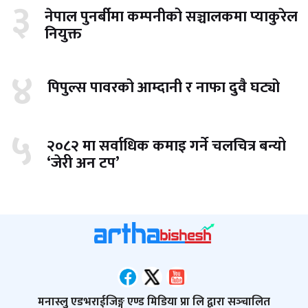
३
नेपाल पुनर्बीमा कम्पनीको सञ्चालकमा प्याकुरेल
नियुक्त
४
पिपुल्स पावरको आम्दानी र नाफा दुवै घट्यो
५
२०८२ मा सर्वाधिक कमाइ गर्ने चलचित्र बन्यो
‘जेरी अन टप’
मनास्लु एडभराईजिङ्ग एण्ड मिडिया प्रा लि द्वारा सञ्‍चालित