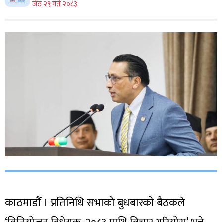
जेठ २९ गते २०८३
काठमाडौँ । प्रतिनिधि सभाको बुधबारको बैठकले