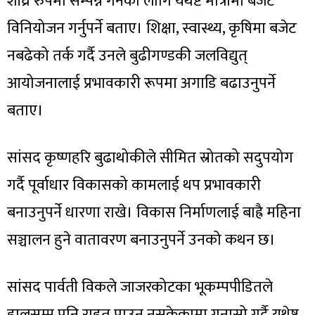
शीघ्र रुपमा सम्पन्न गर्नका लागि यथेष्ट मात्रामा बजेट
विनियोजन गर्नुपर्ने बताए। शिक्षा, स्वास्थ्य, कृषिमा बजेट
नबढेको तर्क गर्दै उनले बुढीगण्डकी जलविद्युत्
आयोजनालाई प्रभावकारी रूपमा अगाडि बढाउनुपर्ने
बताए।
सांसद कृष्णहरि बुढाथोकीले सीमित स्रोतको सदुपयोग
गर्दै पूर्वाधार विकासको कामलाई थप प्रभावकारी
बनाउनुपर्ने धारणा राखे। विकास निर्माणलाई बाह्रै महिना
सञ्चालन हुने वातावरण बनाउनुपर्ने उनको कथन छ।
सांसद पार्वती विकले जाजरकोटका भूकम्पपीडितले
हालसम्म पनि राहत पाउन नसकेकामा गुनासो गर्दै यथेष्ट