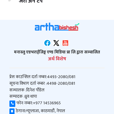
‘जेरी अन टप’
मनास्लु एडभराईजिङ्ग एण्ड मिडिया प्रा लि द्वारा सञ्‍चालित
अर्थ विशेष
प्रेस काउन्सिल दर्ता नम्बर:
4493-2080/081
सूचना विभाग दर्ता नम्बर :
4498-2080/081
सञ्‍चालक :
दिनेश पौडेल
सम्पादक :
ध्रुव थापा
फोन नम्बर:
+977 14536965
ठेगाना:
न्यूप्लाजा, काठमाडौं, नेपाल