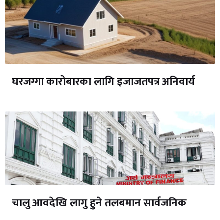
घरजग्गा कारोबारका लागि इजाजतपत्र अनिवार्य
चालु आवदेखि लागु हुने तलबमान सार्वजनिक