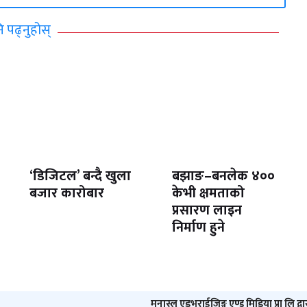
ि पढ्नुहोस्
‘डिजिटल’ बन्दै खुला
बझाङ–बनलेक ४००
बजार कारोबार
केभी क्षमताको
प्रसारण लाइन
निर्माण हुने
मनास्लु एडभराईजिङ्ग एण्ड मिडिया प्रा लि द्व