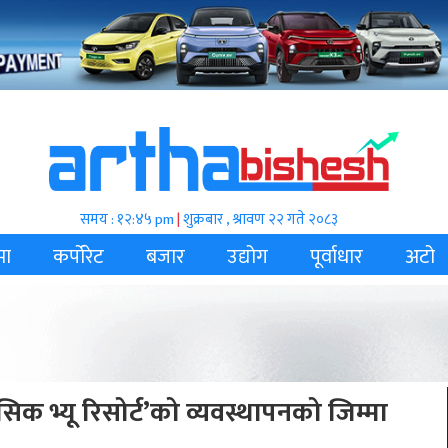
समय : १२:४५ pm
|
शुक्रबार , श्रावण २२ गते २०८३
मा
कर्पोरेट
बजार
उद्योग
पूर्वाधार
अटो
लासिक भ्यू रिसोर्ट’को व्यवस्थापनको जिम्मा