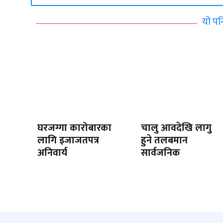
यो पन
घरजग्गा कारोबारका
चालु आवदेखि लागु
लागि इजाजतपत्र
हुने तलबमान
अनिवार्य
सार्वजनिक