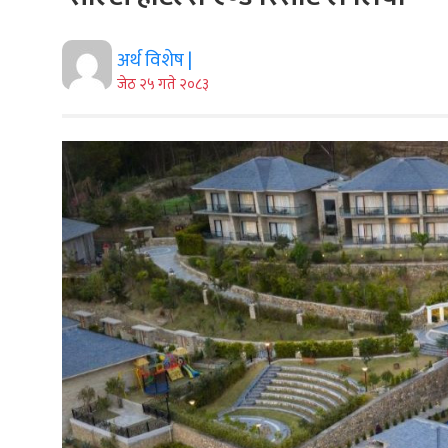
अर्थ विशेष |
जेठ २५ गते २०८३