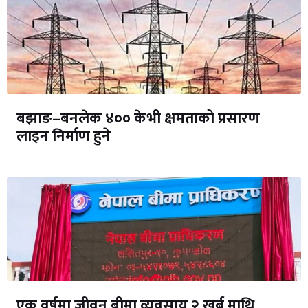
बझाङ–बनलेक ४०० केभी क्षमताको प्रसारण
लाइन निर्माण हुने
एक वर्षमा जीवन बीमा व्यवसाय २ खर्ब माथि,