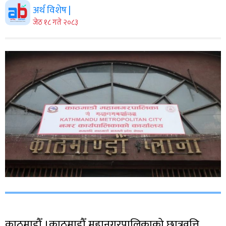
अर्थ विशेष |
जेठ १८ गते २०८३
काठमाडौँ ।काठमाडौँ महानगरपालिकाको छात्रवृत्ति