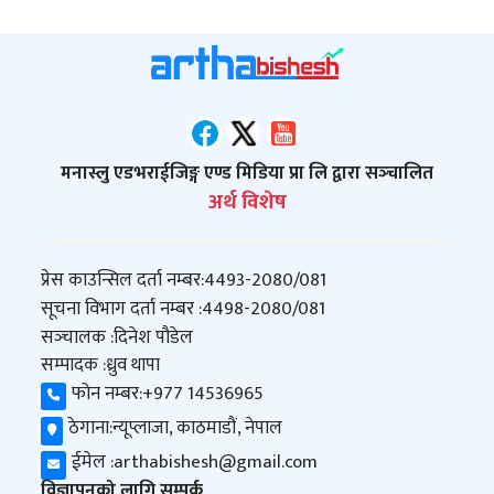
मनास्लु एडभराईजिङ्ग एण्ड मिडिया प्रा लि द्वारा सञ्‍चालित
अर्थ विशेष
प्रेस काउन्सिल दर्ता नम्बर:
4493-2080/081
सूचना विभाग दर्ता नम्बर :
4498-2080/081
सञ्‍चालक :
दिनेश पौडेल
सम्पादक :
ध्रुव थापा
फोन नम्बर:
+977 14536965
ठेगाना:
न्यूप्लाजा, काठमाडौं, नेपाल
ईमेल :
arthabishesh@gmail.com
विज्ञापनको लागि सम्पर्क