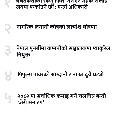
१
बचतकर्ताको रकम फिर्ता गराएर सहकारीलाई
लयमा फर्काउने छौँ : मन्त्री अधिकारी
२
नागरिक लगानी कोषको लाभांश घोषणा
३
नेपाल पुनर्बीमा कम्पनीको सञ्चालकमा प्याकुरेल
नियुक्त
४
पिपुल्स पावरको आम्दानी र नाफा दुवै घट्यो
५
२०८२ मा सर्वाधिक कमाइ गर्ने चलचित्र बन्यो
‘जेरी अन टप’