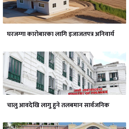
घरजग्गा कारोबारका लागि इजाजतपत्र अनिवार्य
चालु आवदेखि लागु हुने तलबमान सार्वजनिक