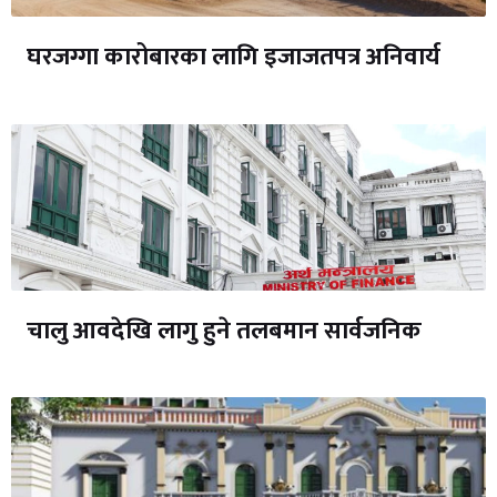
घरजग्गा कारोबारका लागि इजाजतपत्र अनिवार्य
चालु आवदेखि लागु हुने तलबमान सार्वजनिक