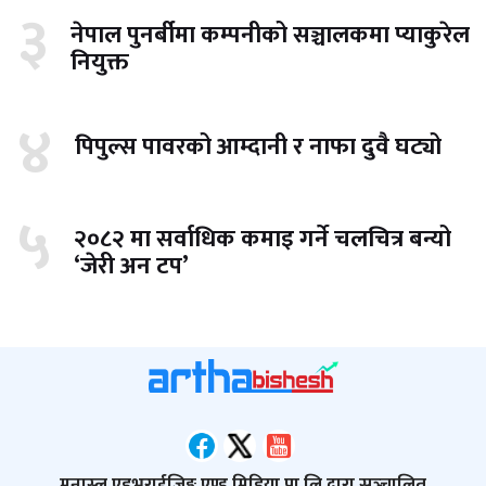
३
नेपाल पुनर्बीमा कम्पनीको सञ्चालकमा प्याकुरेल
नियुक्त
४
पिपुल्स पावरको आम्दानी र नाफा दुवै घट्यो
५
२०८२ मा सर्वाधिक कमाइ गर्ने चलचित्र बन्यो
‘जेरी अन टप’
मनास्लु एडभराईजिङ्ग एण्ड मिडिया प्रा लि द्वारा सञ्‍चालित