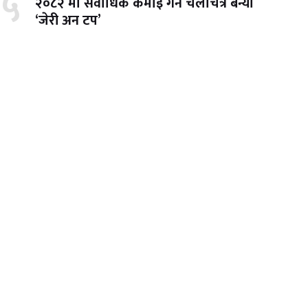
५
२०८२ मा सर्वाधिक कमाइ गर्ने चलचित्र बन्यो
‘जेरी अन टप’