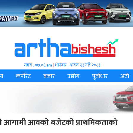
समय : ०७:०६ am
|
शनिबार , श्रावण २३ गते २०८३
मा
कर्पोरेट
बजार
उद्योग
पूर्वाधार
अटो
 गरेको आगामी आवको बजेटको प्राथमिकताको