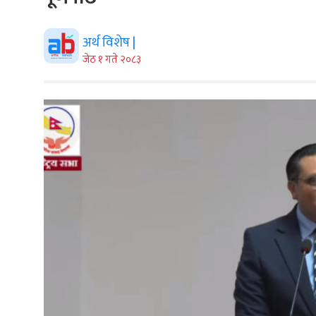
अर्थ विशेष |
जेठ १ गते २०८३