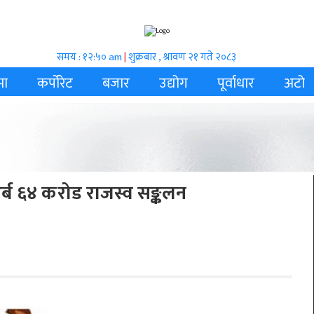
समय : १२:५० am
|
शुक्रबार , श्रावण २१ गते २०८३
मा
कर्पोरेट
बजार
उद्योग
पूर्वाधार
अटो
्ब ६४ करोड राजस्व सङ्कलन