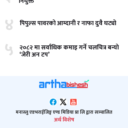
नियुक्त
४
पिपुल्स पावरको आम्दानी र नाफा दुवै घट्यो
५
२०८२ मा सर्वाधिक कमाइ गर्ने चलचित्र बन्यो
‘जेरी अन टप’
मनास्लु एडभराईजिङ्ग एण्ड मिडिया प्रा लि द्वारा सञ्‍चालित
अर्थ विशेष