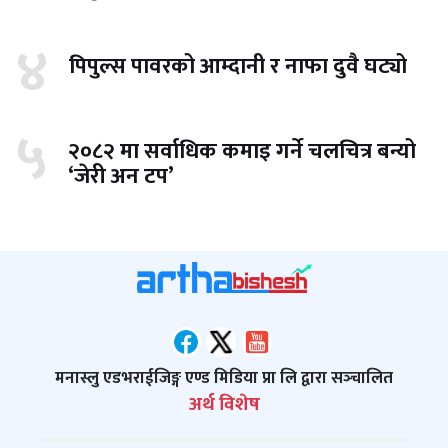
४
पिपुल्स पावरको आम्दानी र नाफा दुवै घट्यो
५
२०८२ मा सर्वाधिक कमाइ गर्ने चलचित्र बन्यो
‘जेरी अन टप’
मनास्लु एडभराईजिङ्ग एण्ड मिडिया प्रा लि द्वारा सञ्‍चालित
अर्थ विशेष