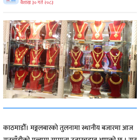
वैशाख ३० गते २०८३
काठमाडौँ। मङ्गलबारको तुलनामा स्थानीय बजारमा आज