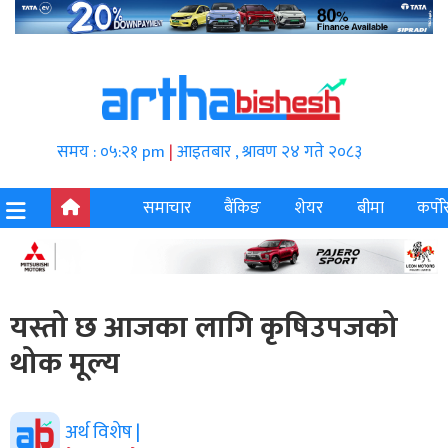
समय : ०५:२१ pm
|
आइतबार , श्रावण २४ गते २०८३
समाचार
बैंकिङ
शेयर
बीमा
कर्पोर
यस्तो छ आजका लागि कृषिउपजको
थोक मूल्य
अर्थ विशेष |