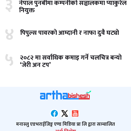
३
नेपाल पुनर्बीमा कम्पनीको सञ्चालकमा प्याकुरेल
नियुक्त
४
पिपुल्स पावरको आम्दानी र नाफा दुवै घट्यो
५
२०८२ मा सर्वाधिक कमाइ गर्ने चलचित्र बन्यो
‘जेरी अन टप’
मनास्लु एडभराईजिङ्ग एण्ड मिडिया प्रा लि द्वारा सञ्‍चालित