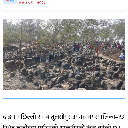
असार ८ गते २०८३
दाङ । पछिल्लो समय तुलसीपुर उपमहानगरपालिका–१३