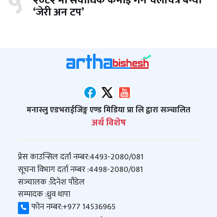
५
२०८२ मा सर्वाधिक कमाइ गर्ने चलचित्र बन्यो
‘जेरी अन टप’
मनास्लु एडभराईजिङ्ग एण्ड मिडिया प्रा लि द्वारा सञ्‍चालित
अर्थ विशेष
प्रेस काउन्सिल दर्ता नम्बर:
4493-2080/081
सूचना विभाग दर्ता नम्बर :
4498-2080/081
सञ्‍चालक :
दिनेश पौडेल
सम्पादक :
ध्रुव थापा
फोन नम्बर:
+977 14536965