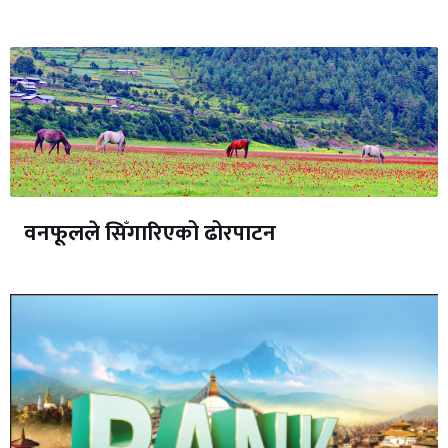
वनफूलले सिँगारिएको ढोरपाटन