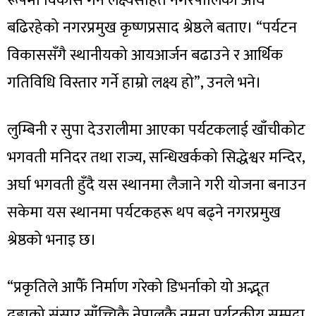
रूपमा विकास गर्ने लक्ष्यसहित नगरपालिका अघि
बढिरहेको नगरप्रमुख कृष्णप्रसाद श्रेष्ठले बताए। “पर्यटन
विकाससँगै स्थानीयको आयआर्जन बढाउने र आर्थिक
गतिविधि विस्तार गर्ने हाम्रो लक्ष्य हो”, उनले भने।
लुम्बिनी र सुपा देउरालीमा आएका पर्यटकलाई खाँचीकोट
भगवती मनिदर तथा राज्य, सन्धिखर्कको सिद्धेश्वर मन्दिर,
अर्घा भगवती हुँदै यस स्थानमा लैजाने गरी योजना बनाउन
सकेमा यस स्थानमा पर्यटकहरू थप बढ्ने नगरप्रमुख
श्रेष्ठको भनाइ छ।
“प्रकृतिले आफैँ निर्माण गरेको डिभर्नाको यो अद्भूत
ढुङ्गाको संसार साँच्चिकै नेपालकै नमूना पर्यटकीय सम्पदा