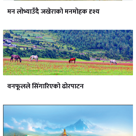
मन लोभ्याउँदै जखेराको मनमोहक दृश्य
वनफूलले सिँगारिएको ढोरपाटन