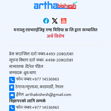
मनास्लु एडभराईजिङ्ग एण्ड मिडिया प्रा लि द्वारा सञ्‍चालित
अर्थ विशेष
प्रेस काउन्सिल दर्ता नम्बर:
4493-2080/081
सूचना विभाग दर्ता नम्बर :
4498-2080/081
सञ्‍चालक :
दिनेश पौडेल
सम्पादक :
ध्रुव थापा
फोन नम्बर:
+977 14536965
ठेगाना:
न्यूप्लाजा, काठमाडौं, नेपाल
ईमेल :
arthabishesh@gmail.com
विज्ञापनको लागि सम्पर्क
फोन नम्बर:
+977 14536965