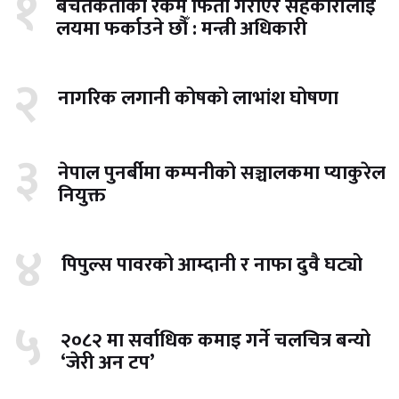
१
बचतकर्ताको रकम फिर्ता गराएर सहकारीलाई
लयमा फर्काउने छौँ : मन्त्री अधिकारी
२
नागरिक लगानी कोषको लाभांश घोषणा
३
नेपाल पुनर्बीमा कम्पनीको सञ्चालकमा प्याकुरेल
नियुक्त
४
पिपुल्स पावरको आम्दानी र नाफा दुवै घट्यो
५
२०८२ मा सर्वाधिक कमाइ गर्ने चलचित्र बन्यो
‘जेरी अन टप’