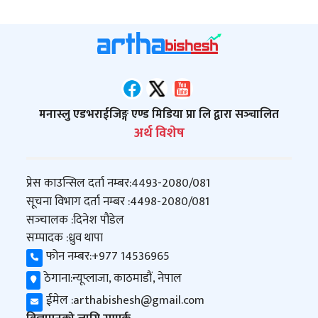
मनास्लु एडभराईजिङ्ग एण्ड मिडिया प्रा लि द्वारा सञ्‍चालित
अर्थ विशेष
प्रेस काउन्सिल दर्ता नम्बर:
4493-2080/081
सूचना विभाग दर्ता नम्बर :
4498-2080/081
सञ्‍चालक :
दिनेश पौडेल
सम्पादक :
ध्रुव थापा
फोन नम्बर:
+977 14536965
ठेगाना:
न्यूप्लाजा, काठमाडौं, नेपाल
ईमेल :
arthabishesh@gmail.com