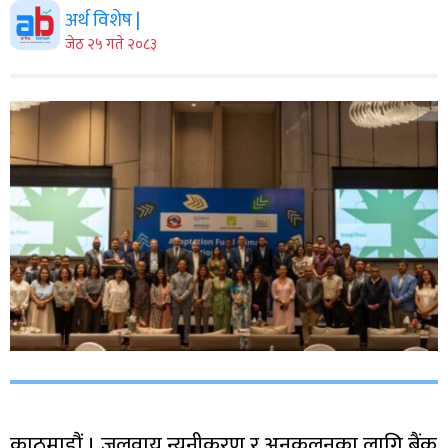
अर्थ विशेष |
जेठ २५ गते २०८३
काठमाडौं । जलवायु न्यूनीकरण र अनुकूलनका लागि बैंक