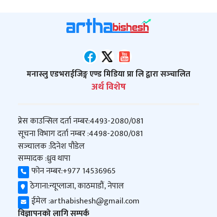
मनास्लु एडभराईजिङ्ग एण्ड मिडिया प्रा लि द्वारा सञ्‍चालित
अर्थ विशेष
प्रेस काउन्सिल दर्ता नम्बर:
4493-2080/081
सूचना विभाग दर्ता नम्बर :
4498-2080/081
सञ्‍चालक :
दिनेश पौडेल
सम्पादक :
ध्रुव थापा
फोन नम्बर:
+977 14536965
ठेगाना:
न्यूप्लाजा, काठमाडौं, नेपाल
ईमेल :
arthabishesh@gmail.com
विज्ञापनको लागि सम्पर्क