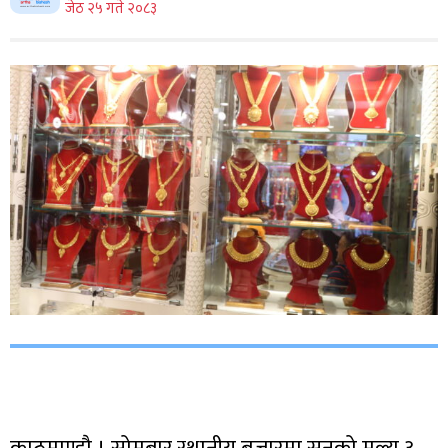
जेठ २५ गते २०८३