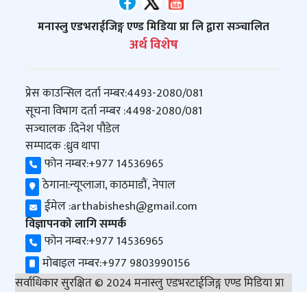
मनास्लु एडभराईजिङ्ग एण्ड मिडिया प्रा लि द्वारा सञ्‍चालित
अर्थ विशेष
प्रेस काउन्सिल दर्ता नम्बर:
4493-2080/081
सूचना विभाग दर्ता नम्बर :
4498-2080/081
सञ्‍चालक :
दिनेश पौडेल
सम्पादक :
ध्रुव थापा
फोन नम्बर:
+977 14536965
ठेगाना:
न्यूप्लाजा, काठमाडौं, नेपाल
ईमेल :
arthabishesh@gmail.com
विज्ञापनको लागि सम्पर्क
फोन नम्बर:
+977 14536965
मोबाइल नम्बर:
+977 9803990156
सर्वाधिकार सुरक्षित © 2024 मनास्लु एडभरटाईजिङ्ग एण्ड मिडिया प्रा
लि