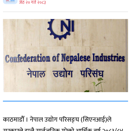
जेठ २० गते २०८३
काठमाडौँ । नेपाल उद्योग परिसङ्घ (सिएनआई)ले