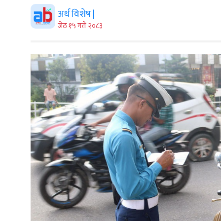
अर्थ विशेष |
जेठ १५ गते २०८३