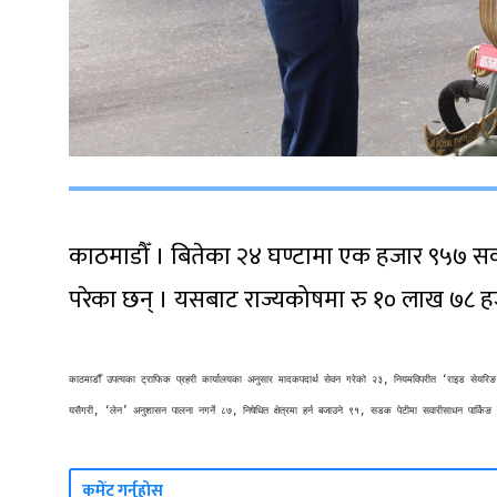
काठमाडौँ । बितेका २४ घण्टामा एक हजार ९५७ 
परेका छन् । यसबाट राज्यकोषमा रु १० लाख ७८ 
काठमाडौँ उपत्यका ट्राफिक प्रहरी कार्यालयका अनुसार मादकपदार्थ सेवन गरेको २३, नियमविपरीत ‘राइड सेयरिङ
यसैगरी, ‘लेन’ अनुशासन पालना नगर्ने ८७, निषेधित क्षेत्रमा हर्न बजाउने ९१, सडक पेटीमा सवारीसाधन पार
कमेंट गर्नुहोस