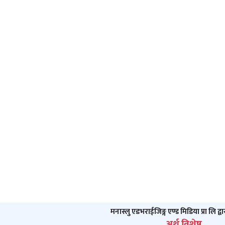
मनास्लु एडभराईजिङ्ग एण्ड मिडिया प्रा लि द्व
अर्थ विशेष