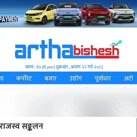
समय : १०:३१ pm
|
शुक्रबार , श्रावण २२ गते २०८३
मा
कर्पोरेट
बजार
उद्योग
पूर्वाधार
अटो
राजस्व सङ्कलन