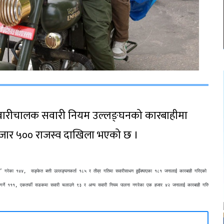
सवारीचालक सवारी नियम उल्लङ्घनको कारबाहीमा
हजार ५०० राजस्व दाखिला भएको छ ।
’ गरेका १४४,  सङ्केत बत्ती उल्लङ्घनकर्ता १८५ र तीव्र गतिमा सवारीसाधन हुइँक्याएका १८१ जनालाई कारबाही गरिएको हो । 

्किङ गर्ने १११, एकतर्फी सडकमा सवारी चलाउने ९३ र अन्य सवारी नियम पालना नगरेका एक हजार ४२ जनालाई कारबाही गरिएको हो 