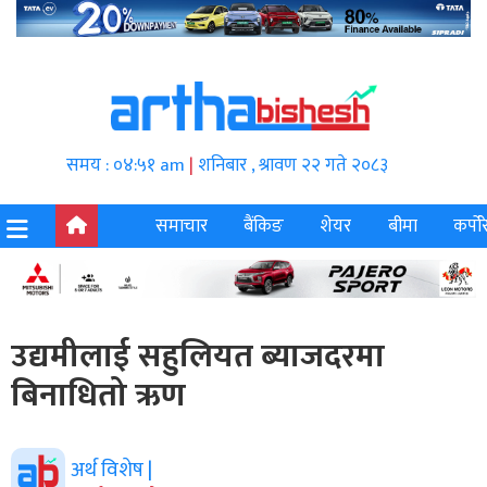
समय : ०४:५१ am
|
शनिबार , श्रावण २२ गते २०८३
समाचार
बैंकिङ
शेयर
बीमा
कर्पोर
उद्यमीलाई सहुलियत ब्याजदरमा
बिनाधितो ऋण
अर्थ विशेष |