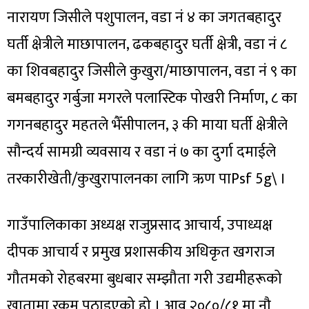
नारायण जिसीले पशुपालन, वडा नं ४ का जगतबहादुर
घर्ती क्षेत्रीले माछापालन, ढकबहादुर घर्ती क्षेत्री, वडा नं ८
का शिवबहादुर जिसीले कुखुरा/माछापालन, वडा नं ९ का
बमबहादुर गर्बुजा मगरले पलास्टिक पोखरी निर्माण, ८ का
गगनबहादुर महतले भैँसीपालन, ३ की माया घर्ती क्षेत्रीले
सौन्दर्य सामग्री व्यवसाय र वडा नं ७ का दुर्गा दमाईले
तरकारीखेती/कुखुरापालनका लागि ऋण पाPsf 5g\ ।
गाउँपालिकाका अध्यक्ष राजुप्रसाद आचार्य, उपाध्यक्ष
दीपक आचार्य र प्रमुख प्रशासकीय अधिकृत खगराज
गौतमको रोहबरमा बुधबार सम्झौता गरी उद्यमीहरूको
खातामा रकम पठाइएको हो । आव २०८०/८१ मा नौ