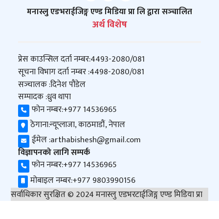
मनास्लु एडभराईजिङ्ग एण्ड मिडिया प्रा लि द्वारा सञ्‍चालित
अर्थ विशेष
प्रेस काउन्सिल दर्ता नम्बर:
4493-2080/081
सूचना विभाग दर्ता नम्बर :
4498-2080/081
सञ्‍चालक :
दिनेश पौडेल
सम्पादक :
ध्रुव थापा
फोन नम्बर:
+977 14536965
ठेगाना:
न्यूप्लाजा, काठमाडौं, नेपाल
ईमेल :
arthabishesh@gmail.com
विज्ञापनको लागि सम्पर्क
फोन नम्बर:
+977 14536965
मोबाइल नम्बर:
+977 9803990156
सर्वाधिकार सुरक्षित © 2024 मनास्लु एडभरटाईजिङ्ग एण्ड मिडिया प्रा
लि