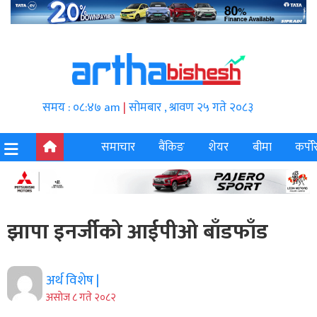
समय : ०८:४७ am
|
सोमबार , श्रावण २५ गते २०८३
समाचार
बैंकिङ
शेयर
बीमा
कर्पोर
झापा इनर्जीको आईपीओ बाँडफाँड
अर्थ विशेष |
असाेज ८ गते २०८२