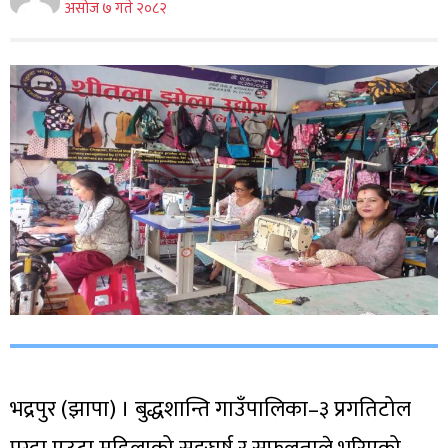
असाेज ७ गते २०८२
भद्रपुर (झापा) । बुद्धशान्ति गाउँपालिका–३ प्रगतिटोल