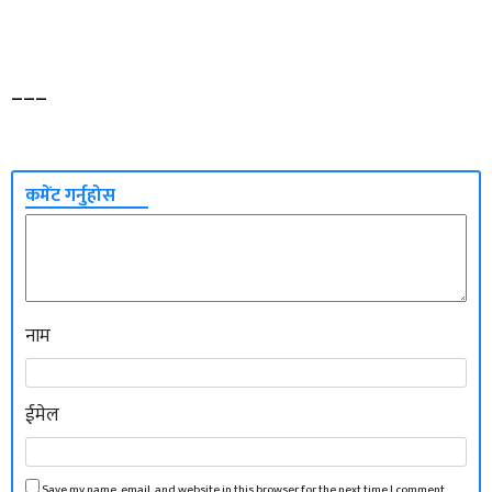
–––
कमेंट गर्नुहोस
नाम
ईमेल
Save my name, email, and website in this browser for the next time I comment.