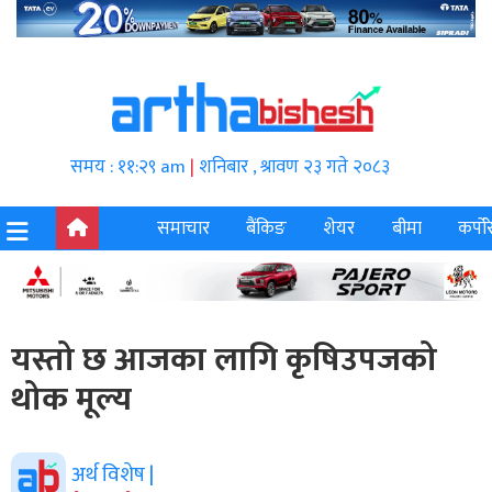
समय : ११:२९ am
|
शनिबार , श्रावण २३ गते २०८३
समाचार
बैंकिङ
शेयर
बीमा
कर्पोर
यस्तो छ आजका लागि कृषिउपजको
थोक मूल्य
अर्थ विशेष |