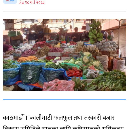
जेठ १८ गते २०८३
काठमाडौँ । कालीमाटी फलफूल तथा तरकारी बजार