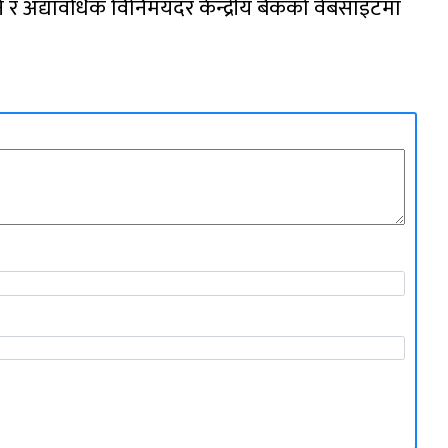
े र अद्यावधिक विनिमयदर केन्द्रीय बैंकको वेबसाइटमा