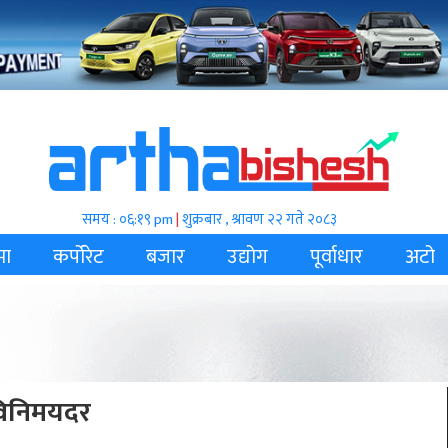
समय : ०६:१९ pm
|
शुक्रबार , श्रावण २२ गते २०८३
मा
कर्पोरेट
बजार
उद्योग
पूर्वाधार
अटो
 विनिमयदर