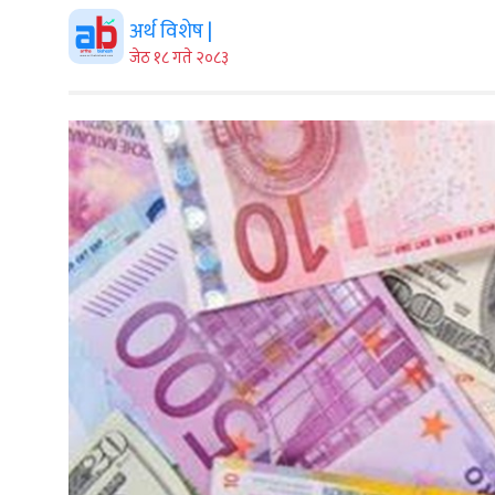
अर्थ विशेष |
जेठ १८ गते २०८३